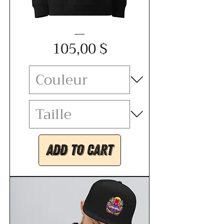
Sweat
Price
à
105,00 $
capuche
bio
essentiel
unisexe
Add to Cart