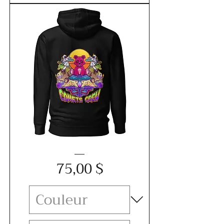
Unisex
Price
Hoodie
75,00 $