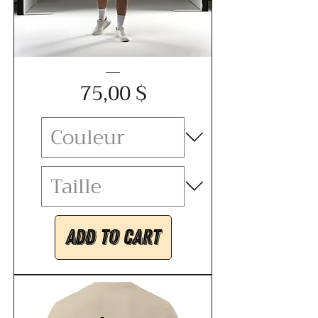
Sweat-
Price
shirt
75,00 $
bio
unisexe
Add to Cart